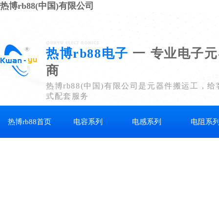
热博rb88(中国)有限公司
热博rb88电子
一 专业电子
商
热博rb88(中国)有限公司是元器件搬运工，
式配套服务
热博rb88首页
电容系列
电感系列
电阻系