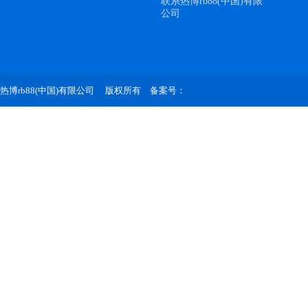
联系热博rb88(中国)有限
公司
热博rb88(中国)有限公司 版权所有 备案号：