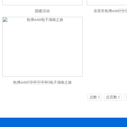
团建活动
东莞市热博rb88
热博rb88电子湖南之旅
总数 5
总页数 1