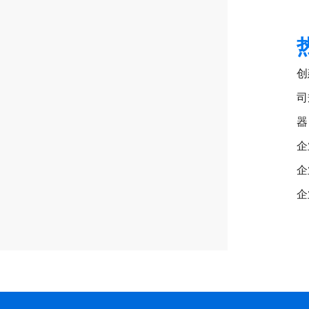
创
司
器
企
企
企