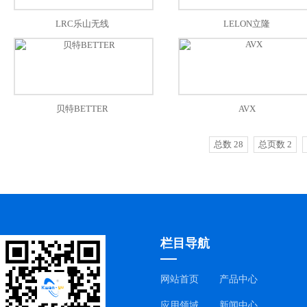
LRC乐山无线
LELON立隆
贝特BETTER
AVX
总数 28
总页数 2
栏目导航
网站首页
产品中心
应用领域
新闻中心